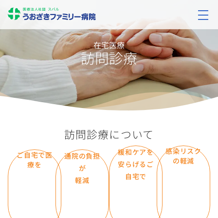
在宅医療
訪問診療
訪問診療について
感染リスク
緩和ケアを
ご自宅で医
通院の負担
の軽減
安らげるご
療を
が
自宅で
軽減