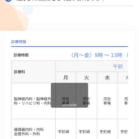
診療時間
（月～金）9時 ～ 13時 （土）
診療時間
午前
診療科
月
火
水
木
脳神経内科・脳神経外
河合
河合
河合
河合
科・リハビリ科・内科
草場
草場
草場
草場
scrollable
循環器内科・内科
宇於﨑
宇於﨑
宇於﨑
宇於﨑
血管外科・外科