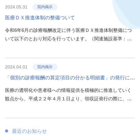
適切な対応を行います。ご理解賜りますようよろしくお願い
2024.05.31
院内掲示
いたします。
医療ＤＸ推進体制の整備ついて
令和6年6月の診療報酬改定に伴う医療ＤＸ推進体制整備につ
いて以下のとおり対応を行っています。（関連施設基準：・
医療ＤＸ推進体制整備加算、医療情報取得加算 ） オンライ
ン請求を行っています。 オンライン資格確認を行う体制を有
しております。 医師が、電子資格確認を利用して･･･
2024.04.01
院内掲示
「個別の診療報酬の算定項目の分かる明細書」の発行につ
いて
医療の透明化や患者様への情報提供を積極的に推進していく
観点から、平成２２年４月１日より、領収証発行の際に、個
別の診療報酬算定項目が分かる明細書を無料で発行しており
ます。 また、公費負担医療の受給者で医療費の自己負担が無
い患者様につきましても、平成３０年４月１日より、明細書
最近のお知らせ
を無料で発･･･