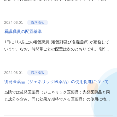
2024.06.01
院内掲示
看護職員の配置基準
1日に11人以上の看護職員 (看護師及び准看護師) が勤務して
います。なお、時間帯ごとの配置は次のとおりです。 朝9時
～夕方17時まで、看護職員1人当たりの受け持ち患者数は6人
以内です。 夕方17時～朝9時まで、看護職員1人当たりの受け
持ち患者数は26人以内です。 ･･･
2024.06.01
院内掲示
後発医薬品（ジェネリック医薬品）の使用促進について
当院では後発医薬品（ジェネリック医薬品：先発医薬品と同
じ成分を含み、同じ効果が期待できる医薬品）の使用に積極
的に取り組んでおり、医薬品の供給が不足した場合に、医薬
品の代替品の提供や用量・投与日数などの処方変更に関して