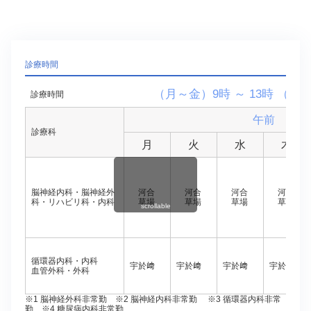
診療時間
（月～金）9時 ～ 13時 （土）
診療時間
午前
診療科
月
火
水
木
脳神経内科・脳神経外
河合
河合
河合
河合
科・リハビリ科・内科
草場
草場
草場
草場
scrollable
循環器内科・内科
宇於﨑
宇於﨑
宇於﨑
宇於﨑
血管外科・外科
※1 脳神経外科非常勤 ※2 脳神経内科非常勤 ※3 循環器内科非常
勤 ※4 糖尿病内科非常勤