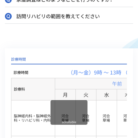
訪問リハビリの範囲を教えてください
診療時間
（月～金）9時 ～ 13時 （土）
診療時間
午前
診療科
月
火
水
木
脳神経内科・脳神経外
河合
河合
河合
河合
科・リハビリ科・内科
草場
草場
草場
草場
scrollable